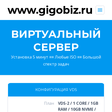
www.gigobiz.ru
menu
ВИРТУАЛЬНЫЙ
СЕРВЕР
Установка 5 минут ≡≡ Любые ISO ≡≡ Большой
спектр задач
КОНФИГУРАЦИЯ VDS
План
VDS-2 / 1 CORE / 1GB
RAM / 10GB NVME /