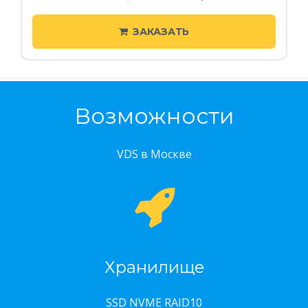
ЗАКАЗАТЬ
Возможности
VDS в Москве
Хранилище
SSD NVME RAID10